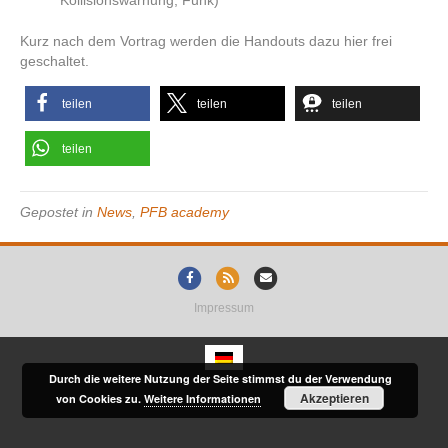
Kollisionswarnung, Funk)
Kurz nach dem Vortrag werden die Handouts dazu hier frei
geschaltet.
teilen
teilen
teilen
teilen
Gepostet in
News
,
PFB academy
F
R
E
a
s
m
Impressum
c
s
a
e
i
b
l
Durch die weitere Nutzung der Seite stimmst du der Verwendung
Akzeptieren
o
von Cookies zu.
Weitere Informationen
o
k