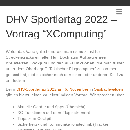
N
a
DHV Sportlertag 2022 –
v
i
Vortrag “XComputing”
g
a
t
i
Wofür das Vario gut ist und wie man es nutzt, ist für
o
Streckencracks ein alter Hut. Doch zum
Aufbau eines
n
optimierten Cockpits
und den
XC-Funktionen
, die man früher
unter dem Oberbegriff “Taktischer Flugcomputer” zusammen
gefasst hat, gibt es sicher noch den einen oder anderen Kniff zu
entdecken.
Beim
DHV-Sportlertag 2022 am 6. November
in
Sasbachwalden
gibt es hierzu einen ca. einstündigen Vortrag. Wir sprechen über
Aktuelle Geräte und Apps (Übersicht)
XC-Funktionen auf dem Fluginstrument
Tipps zum Cockpit
Sicherheits- und Kommunikationstechnik (Tracker,