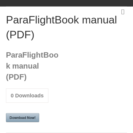
M
e
ParaFlightBook manual
n
u
(PDF)
ParaFlightBoo
k manual
(PDF)
0
Downloads
Download Now!