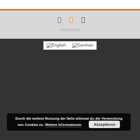
F
R
E
a
s
m
Impressum
c
s
a
e
i
b
l
o
o
k
Durch die weitere Nutzung der Seite stimmst du der Verwendung
Akzeptieren
von Cookies zu.
Weitere Informationen