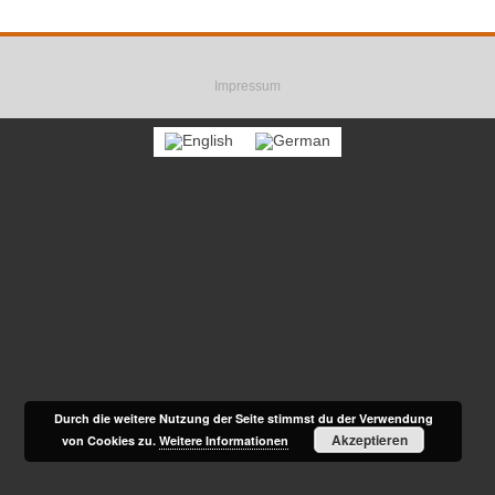
F
R
E
a
s
m
Impressum
c
s
a
e
i
b
l
o
o
k
Durch die weitere Nutzung der Seite stimmst du der Verwendung
Akzeptieren
von Cookies zu.
Weitere Informationen