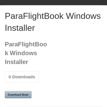
M
e
ParaFlightBook Windows
n
u
Installer
ParaFlightBoo
k Windows
Installer
0
Downloads
Download Now!