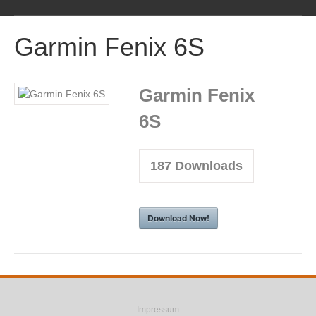
M
e
Garmin Fenix 6S
n
u
Garmin Fenix
6S
187
Downloads
Download Now!
F
R
E
a
s
m
Impressum