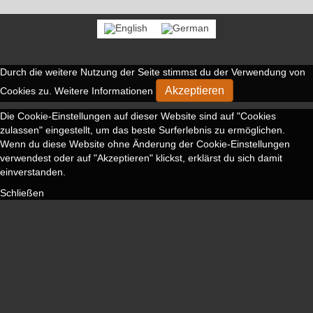
c
s
a
e
i
b
l
o
o
k
Durch die weitere Nutzung der Seite stimmst du der Verwendung von
Akzeptieren
Cookies zu.
Weitere Informationen
Die Cookie-Einstellungen auf dieser Website sind auf "Cookies
zulassen" eingestellt, um das beste Surferlebnis zu ermöglichen.
Wenn du diese Website ohne Änderung der Cookie-Einstellungen
verwendest oder auf "Akzeptieren" klickst, erklärst du sich damit
einverstanden.
Schließen